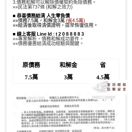
和解金3萬、省4.5萬』
3.債務和解可以解除債權契約免除債務。
»»民法第737條 (和解之效力)
■
恭喜債務結清 人生零負債
»»債務7.5萬，和解金3萬
(省4.5萬)
»»結清後取得清償證明，提早恢復信用。
■
線上客服 Line Id : t 2 0 8 8 8 8 3
»»專業解析，債務和解成功要件。
»»債務優惠結清成功經驗與關鍵。
原債務
和解金
省
7.5萬
3萬
4.5萬