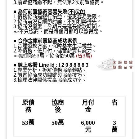
萬、月付6,000、省3萬』
3.前置協商繳不起，無法第2次前置協商。
■
為何前置協商容易失敗(不成立)
1.債務協商是銀行損益，優惠容易受限。
2.協商前沒有細節討論，不知利弊得失。
3.協商沒優惠，分期只是延長繳款時間。
»»不只協商，而是每個月都可以繳得起。
■
合作金庫前置協商成功案例
1.合理還款方案，保障基本生活權益。
2.降債務、低月付，儲蓄薪資有餘力。
»»總債務53萬，協商後50萬
(省3萬)
■
線上客服 Line Id : t 2 0 8 8 8 8 3
1.專業分析，拆解債務協商難點。
2.前置協商成功關鍵與協商技巧。
3.梳理法律關係提高協商成功率。
原債
協商
月付
省
務
後
金
53萬
50萬
6,000
3
元
萬