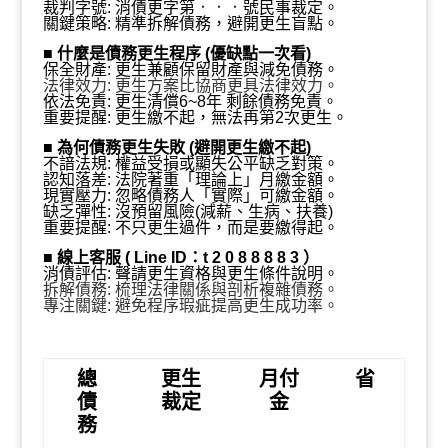
月付5,300、省830萬』
裁判字號:
消債更字第
．．．
號
民事裁定
。
關鍵策略: 精準拆解債務，避開更生盲點。
■
什麼是債務更生程序 (優缺點一次看)
保全財產: 更生兼顧保留財產與減免債務。
法律效力: 更生方案比協商更具法律效力。
依法免責: 更生清償6~8年 剩餘債務免責。
重要提醒: 更生繳不起，無法再第2次更生。
■
為何債務更生失敗 (避開更生繳不起)
不諳法規: 權益受損或顯失公平缺乏對策。
認知落差: 法院著重「理論上
」
月繳
金額。
現實壓力: 忽略債務人「實際
」
可繳
金額。
缺乏彈性: 沒預留風險(減薪、生病、扶養)
重要提醒: 不只更生過件，而是要繳得起。
■
線上客服 ( Line ID：t 2 0 8 8 8 8 3 ）
消債評估: 聲請更生資格與
更生條件說明
。
拆解債務: 梳理法律關係與剖析複雜債務。
專注關鍵: 避免程序瑕疵提高更生成功率。
總
更生
月付
省
債
裁定
金
務