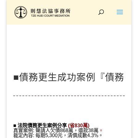
■債務更生成功案例『債務
868萬、更生裁定38萬、
■
法院債務更生案例分享
(省830萬)
真實案例: 聲請人欠債868萬，還款38萬
。
裁定內容: 每期5,300元，清償成數4.3%。