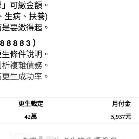
際
」
可繳
金額。
、生病、扶養)
而是要繳得起。
 8 8 8 3 ）
更生條件說明
。
剖析複雜債務。
高更生成功率。
更生裁定
月付金
42萬
5,937元