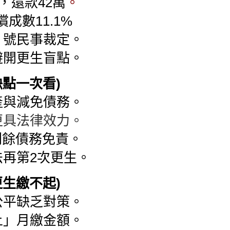
，還款42萬
。
償成數11.1%
．
號
民事裁定
。
避開更生盲點。
缺點一次看)
產與減免債務。
更具法律效力。
 剩餘債務免責。
法再第2次更生。
更生繳不起)
公平缺乏對策。
上
」
月繳
金額。