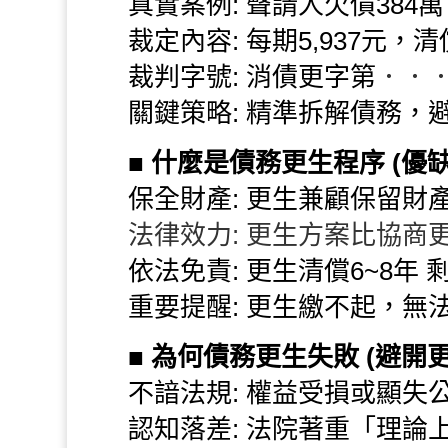
真實案例: 聲請人欠債384萬
裁定內容: 每期5,937元，清
裁判字號:
消債更字第
．．
關鍵策略: 精準拆解債務，
■
什麼是債務更生程序 (優
保全財產: 更生兼顧保留財
法律效力: 更生方案比協商
依法免責: 更生清償6~8年
重要提醒: 更生繳不起，無
■
為何債務更生失敗 (避開
不諳法規: 權益受損或顯失
認知落差: 法院著重「理論