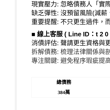
現實壓力: 忽略債務人「實
缺乏彈性: 沒預留風險(減薪
重要提醒: 不只更生過件，
■
線上客服 ( Line ID：t 2 0 8
消債評估: 聲請更生資格與
拆解債務: 梳理法律關係與
專注關鍵: 避免程序瑕疵提
總債務
384萬