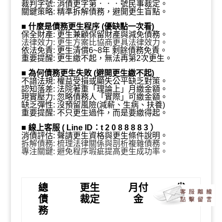
月付3,575、省239萬』
裁判字號:
消債更字第
．．．
號
民事裁定
。
關鍵策略: 精準拆解債務，避開更生盲點。
■
什麼是債務更生程序 (優缺點一次看)
保全財產: 更生兼顧保留財產與減免債務。
法律效力: 更生方案比協商更具法律效力。
依法免責: 更生清償6~8年 剩餘債務免責。
重要提醒: 更生繳不起，無法再第2次更生。
■
為何債務更生失敗 (避開更生繳不起)
不諳法規: 權益受損或顯失公平缺乏對策。
認知落差: 法院著重「理論上
」
月繳
金額。
現實壓力: 忽略債務人「實際
」
可繳
金額。
缺乏彈性: 沒預留風險(減薪、生病、扶養)
重要提醒: 不只更生過件，而是要繳得起。
■
線上客服 ( Line ID：t 2 0 8 8 8 8 3 ）
消債評估: 聲請更生資格與
更生條件說明
。
拆解債務: 梳理法律關係與剖析複雜債務。
專注關鍵: 避免程序瑕疵提高更生成功率。
總
更生
月付
省
債
裁定
金
務