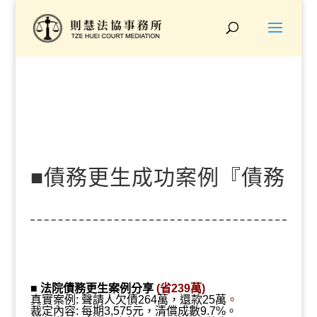
■債務更生成功案例『債務
264萬、更生裁定25萬、
■
法院債務更生案例分享
(省239萬)
真實案例: 聲請人欠債264萬，還款25萬
。
裁定內容: 每期3,575元，清償成數9.7%。