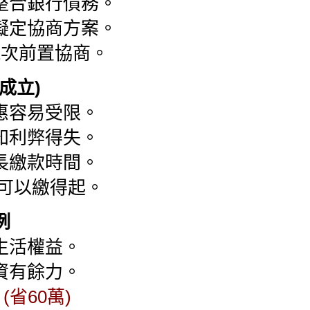
整合銀行債務。
擬定協商方案。
2次前置協商。
成立)
惠容易受限。
知利弊得失。
長繳款時間。
都可以繳得起。
例
生活權益。
資有餘力。
萬
(省60萬)