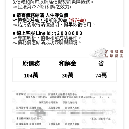
萬、30萬結清、省74萬』
3.債務和解可以解除債權契約免除債務。
»»民法第737條 (和解之效力)
■
恭喜債務結清 人生零負債
»»債務104萬，和解金30萬
(省74萬)
»»結清後取得清償證明，提早恢復信用。
■
線上客服 Line Id : t 2 0 8 8 8 8 3
»»專業解析，債務和解成功要件。
»»債務優惠結清成功經驗與關鍵。
原債務
和解金
省
104萬
30萬
74萬