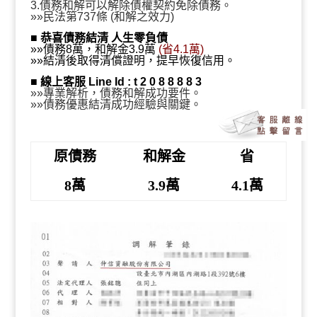
解金3.9萬、省4.1萬』
3.債務和解可以解除債權契約免除債務。
»»民法第737條 (和解之效力)
■
恭喜債務結清 人生零負債
»»債務8萬，和解金3.9萬
(省4.1萬)
»»結清後取得清償證明，提早恢復信用。
■
線上客服 Line Id : t 2 0 8 8 8 8 3
»»專業解析，債務和解成功要件。
»»債務優惠結清成功經驗與關鍵。
原債務
和解金
省
8萬
3.9萬
4.1萬