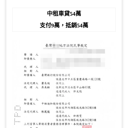
中租車貸54萬
支付9萬，抵銷54萬