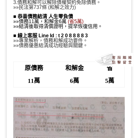
萬、和解金6萬、省5萬』
3.債務和解可以解除債權契約免除債務。
»»民法第737條 (和解之效力)
■
恭喜債務結清 人生零負債
»»債務11萬，和解金6萬
(省5萬)
»»結清後取得清償證明，提早恢復信用。
■
線上客服 Line Id : t 2 0 8 8 8 8 3
»»專業解析，債務和解成功要件。
»»債務優惠結清成功經驗與關鍵。
原債務
和解金
省
11萬
6萬
5萬