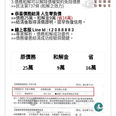
萬、和解金9萬、省16
3.債務和解可以解除債權契約免除債務。
»»民法第737條 (和解之效力)
■
恭喜債務結清 人生零負債
»»債務25萬，和解金9萬
(省16萬)
»»結清後取得清償證明，提早恢復信用。
萬』
■
線上客服 Line Id : t 2 0 8 8 8 8 3
»»專業解析，債務和解成功要件。
»»債務優惠結清成功經驗與關鍵。
原債務
和解金
省
25萬
9萬
16萬