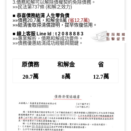
萬、和解金8萬、省12.7
3.債務和解可以解除債權契約免除債務。
»»民法第737條 (和解之效力)
■
恭喜債務結清 人生零負債
»»債務20.7萬，和解金8萬
(省12.7萬)
»»結清後取得清償證明，提早恢復信用。
萬』
■
線上客服 Line Id : t 2 0 8 8 8 8 3
»»專業解析，債務和解成功要件。
»»債務優惠結清成功經驗與關鍵。
原債務
和解金
省
20.7萬
8萬
12.7萬